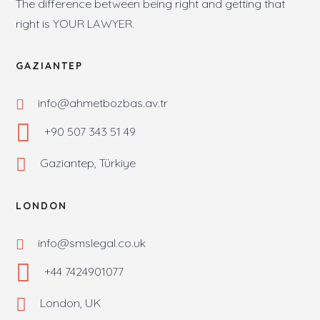
The difference between being right and getting that
right is YOUR LAWYER.
GAZIANTEP
info@ahmetbozbas.av.tr
+90 507 343 51 49
Gaziantep, Türkiye
LONDON
info@smslegal.co.uk
+44 7424901077
London, UK