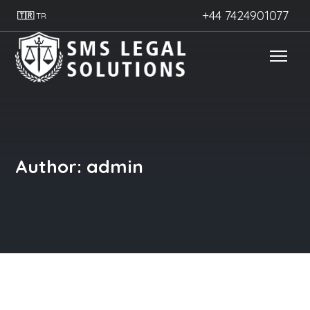
+44 7424901077
🇹🇷
TR
Author: admin