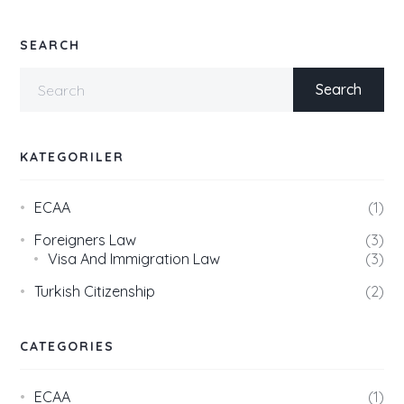
SEARCH
KATEGORILER
ECAA
1
Foreigners Law
3
Visa And Immigration Law
3
Turkish Citizenship
2
CATEGORIES
ECAA
1